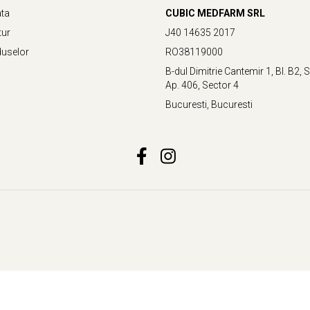
ata
CUBIC MEDFARM SRL
tur
J40 14635 2017
duselor
RO38119000
B-dul Dimitrie Cantemir 1, Bl. B2, Sc
Ap. 406, Sector 4
Bucuresti, Bucuresti