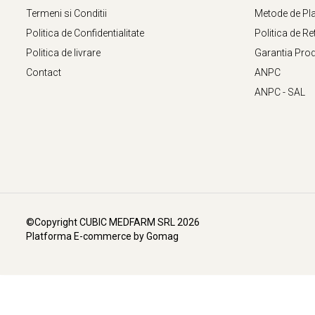
Slăbire Effislim
Termeni si Conditii
Metode de Pl
Produse solare
Politica de Confidentialitate
Politica de Re
Păr și scalp
Politica de livrare
Garantia Pro
Îngrijire picioare
Contact
ANPC
Igienă dentară
ANPC - SAL
Secretul frumuseții
Îngrijire bebeluși și copii
Îngrijire bărbați
©Copyright CUBIC MEDFARM SRL 2026
Platforma E-commerce by Gomag