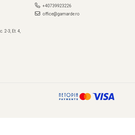
+40739923226
office@gamarde.ro
. 2-3, Et. 4,