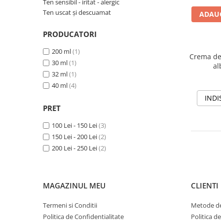
Slăbire Effislim
Ten sensibil - iritat - alergic
Ten uscat și descuamat
ADAUG
Produse solare
Păr și scalp
PRODUCATORI
Îngrijire picioare
200 ml
(1)
Crema de 
Igienă dentară
30 ml
(1)
al
32 ml
(1)
Secretul frumuseții
40 ml
(4)
Îngrijire bebeluși și copii
INDI
Îngrijire bărbați
PRET
100 Lei - 150 Lei
(3)
150 Lei - 200 Lei
(2)
200 Lei - 250 Lei
(2)
MAGAZINUL MEU
CLIENTI
Termeni si Conditii
Metode de
Politica de Confidentialitate
Politica d