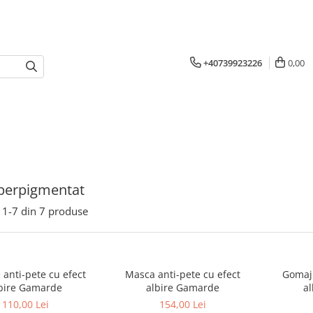
+40739923226
0,00
perpigmentat
1-
7
din
7
produse
 anti-pete cu efect
Masca anti-pete cu efect
Gomaj 
bire Gamarde
albire Gamarde
a
110,00 Lei
154,00 Lei