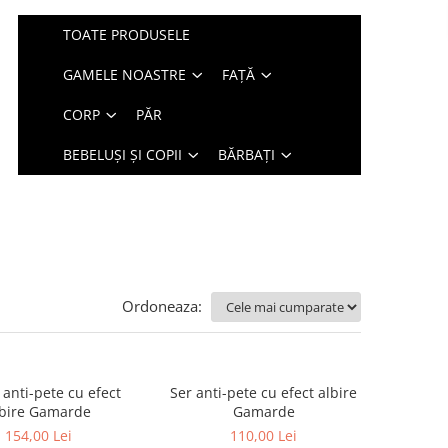
TOATE PRODUSELE
GAMELE NOASTRE
FAȚĂ
CORP
PĂR
BEBELUȘI ȘI COPII
BĂRBAȚI
Ordoneaza:
anti-pete cu efect
Ser anti-pete cu efect albire
lbire Gamarde
Gamarde
154,00 Lei
110,00 Lei