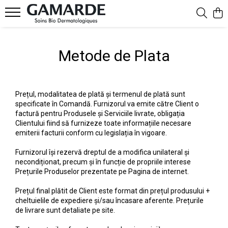
Gamele noastre
Față
Corp
Bebeluși și copii
Bărbați
Metode de Plata
Îngrijire delicată
Curățare și demachiere
Protecție solară
Protecție solară
Îngrijire față
Hidratare activă
Ochi și buze
Slăbire și tonifiere
Curățare corp
Curățare față
Nutriție intensă
BB Cream și corectoare
Igiena intimă
Îngrijire față
Prețul, modalitatea de plată și termenul de plată sunt
Press Age Antirid
Ten sensibil - iritat - alergic
Scalp și păr
Îngrijire corp
specificate în Comandă. Furnizorul va emite către Client o
factură pentru Produsele și Serviciile livrate, obligația
Calmare
Ten normal deshidratat
Mâini și picioare
Clientului fiind să furnizeze toate informațiile necesare
emiterii facturii conform cu legislația în vigoare.
Dermo solide
Ten uscat și descuamat
Deodorante
Cica Repair
Ten matur cu riduri
Loțiuni de corp
Furnizorul își rezervă dreptul de a modifica unilateral și
necondiționat, precum și în funcție de propriile interese
Pete pigmentare white effect
Ten mixt și gras
Prețurile Produselor prezentate pe Pagina de internet.
Ten gras sebo control
Ten hiperpigmentat
Prețul final plătit de Client este format din prețul produsului +
Nuanțatoare și corectoare
cheltuielile de expediere și/sau încasare aferente. Prețurile
de livrare sunt detaliate pe site.
Cearcăne eye perfecting