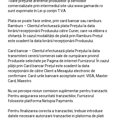
Slăbire Effislim
Toate prețurile aferente produselor și serviciilor
comercializate prin intermediul site-ului www.gamarde.ro
Produse solare
sunt exprimate în Lei și conțin T.V.A.
Păr și scalp
Plata se poate face online, prin card bancar sau ramburs.
Îngrijire picioare
Ramburs – Clientul efectuează plata Prețului la data
livrării/recepționării Produsului către Curier, care va elibera o
Igienă dentară
chitanță. În cazul modalității de plată prin Ramburs Prețul
este scadent la data livrării/recepționării Produsului.
Secretul frumuseții
Îngrijire bebeluși și copii
Card bancar – Clientul efectuează plata Prețului la data
transmiterii cererii/comenzii sale de cumpărare privind
Îngrijire bărbați
Produsele selectate pe Pagina de internet Furnizorul. În cazul
plății prin Card bancar Prețul este scadent la data
recepționării de către Client a Mesajului electronic de
confirmare. Card-urile bancare acceptate sunt: VISA, Master
Card, Maestro.
Nu se percepe niciun comision suplimentar pentru tranzactii.
Pentru asigurarea securitatii tranzactiilor, Furnizorul
foloseste platforma Netopia Payments.
Pentru finalizarea corecta a tranzactiei, trebuie introduse
datele necesare autorizarii tranzactiei in platorma de plati