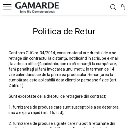
Gamele noastre
Față
Corp
Bebeluși și copii
Bărbați
Politica de Retur
Îngrijire delicată
Curățare și demachiere
Protecție solară
Protecție solară
Îngrijire față
Hidratare activă
Ochi și buze
Slăbire și tonifiere
Curățare corp
Curățare față
Nutriție intensă
BB Cream și corectoare
Igiena intimă
Îngrijire față
Conform OUG nr. 34/2014, consumatorul are dreptul de a se
Press Age Antirid
Ten sensibil - iritat - alergic
Scalp și păr
Îngrijire corp
retrage din contractul la distanță, notificând în scris, pe e-mail
, la adresa office@aadistribution.ro că renunță la cumpărare,
Calmare
Ten normal deshidratat
Mâini și picioare
fără penalități și fără invocarea unui motiv, în termen de 14
zile calendaristice de la primirea produsului. Renunțarea la
Dermo solide
Ten uscat și descuamat
Deodorante
cumpărare este aplicabilă doar clienților persoane fizice (art.
Cica Repair
Ten matur cu riduri
Loțiuni de corp
2 alin. 1).
Pete pigmentare white effect
Ten mixt și gras
Sunt exceptate de la dreptul de retragere din contract:
Ten gras sebo control
Ten hiperpigmentat
1. furnizarea de produse care sunt susceptibile a se deteriora
Nuanțatoare și corectoare
sau a expira rapid (art. 16, lit.d);
Cearcăne eye perfecting
2. furnizarea de produse sigilate care nu pot fi returnate din