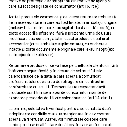
Slăbire Effislim
motive de protecție a sănătății sau din motive de igienă și
care au fost desigilate de consumator (art 16, lit.e);
Produse solare
Astfel, produsele cosmetice și de igienă returnate trebuie să
Păr și scalp
fie în aceeași stare în care au fost livrate, în ambalajul original
Îngrijire picioare
(inclusiv folia protectoare sau sigiliul, dacă acestă există), cu
toate accesoriile aferente, fără a prezenta urme de uzură,
Igienă dentară
modificare sau consum, atât în cazul produselor, cât și al
accesoriilor (cutii, ambalaje suplimentare), cu etichetele
Secretul frumuseții
intacte și toate documentele originale care le-au însoțit (ex:
Îngrijire bebeluși și copii
instrucțiunile de utilizare).
Îngrijire bărbați
Returnarea produselor se va face pe cheltuiala clientului, fără
întârziere nejustificată și în decurs de cel mult 14 zile
calendaristice de la data la care acesta a comunicat
profesionistului decizia sa de retragere din contract în
conformitate cu art. 11. Termenul este respectat dacă
produsele sunt trimise înapoi de consumator înainte de
expirarea perioadei de 14 zile calendaristice (art.14, alin.1).
La primire, coletul va fi verificat pentru a se constata dacă
îndeplinește conditiile mai sus menționate, în caz contrar
acesta va fi refuzat. Astfel, vor fi refuzate coletele care
conțin produse în altă stare decât cea în care au fost livrate,