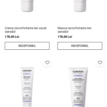
Slăbire Effislim
Produse solare
Păr și scalp
Îngrijire picioare
Crema reconfortanta ten uscat
Masca reconfortanta ten
Igienă dentară
sensibil
sensibil
170,00 Lei
170,00 Lei
Secretul frumuseții
Îngrijire bebeluși și copii
INDISPONIBIL
INDISPONIBIL
Îngrijire bărbați