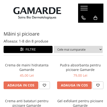
Gamele noastre
Față
Corp
Bebeluși și copii
Bărbați
Îngrijire delicată
Curățare și demachiere
Protecție solară
Protecție solară
Îngrijire față
Mâini și picioare
Hidratare activă
Ochi și buze
Slăbire și tonifiere
Curățare corp
Curățare față
Nutriție intensă
BB Cream și corectoare
Igiena intimă
Îngrijire față
Afiseaza:
1-
8
din
8
produse
Press Age Antirid
Ten sensibil - iritat - alergic
Scalp și păr
Îngrijire corp
FILTRE
Calmare
Ten normal deshidratat
Mâini și picioare
Dermo solide
Ten uscat și descuamat
Deodorante
Crema de maini hidratanta
Pudra absorbanta pentru
Gamarde
picioare Gamarde
Cica Repair
Ten matur cu riduri
Loțiuni de corp
45,00 Lei
79,00 Lei
Pete pigmentare white effect
Ten mixt și gras
Ten gras sebo control
Ten hiperpigmentat
ADAUGA IN COS
ADAUGA IN COS
Nuanțatoare și corectoare
Cearcăne eye perfecting
Crema anti bataturi pentru
Gel exfoliant pentru picioare
picioare Gamarde
Gamarde