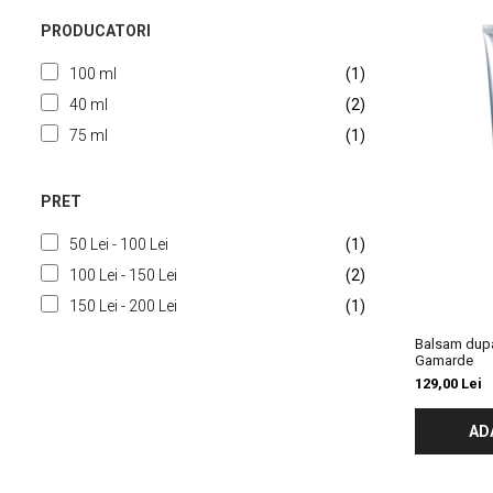
Slăbire Effislim
PRODUCATORI
Produse solare
Păr și scalp
100 ml
(1)
Îngrijire picioare
40 ml
(2)
75 ml
(1)
Igienă dentară
Secretul frumuseții
PRET
Îngrijire bebeluși și copii
Îngrijire bărbați
50 Lei - 100 Lei
(1)
100 Lei - 150 Lei
(2)
150 Lei - 200 Lei
(1)
Balsam dupa
Gamarde
129,00 Lei
AD