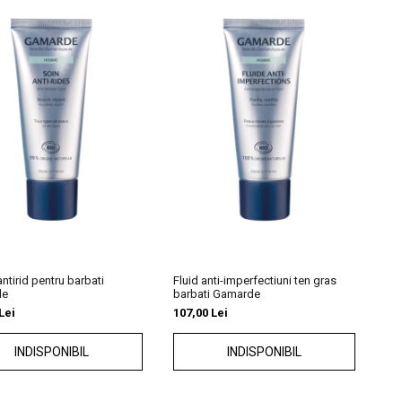
ntirid pentru barbati
Fluid anti-imperfectiuni ten gras
de
barbati Gamarde
Lei
107,00 Lei
INDISPONIBIL
INDISPONIBIL