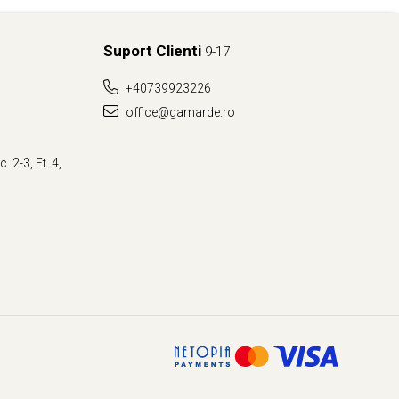
Suport Clienti
9-17
+40739923226
office@gamarde.ro
. 2-3, Et. 4,