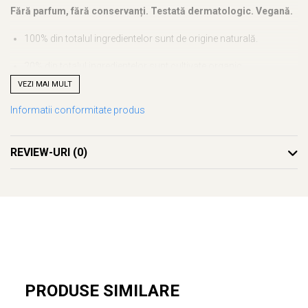
Fără parfum, fără conservanți.
Testată dermatologic.
Vegană.
100% din totalul ingredientelor sunt de origine naturală.
20% din totalul ingredientelor sunt cultivate organic.
VEZI MAI MULT
Certificată Cosmos Organic de către Bureau Veritas conform
Informatii conformitate produs
standardelor Cosmos.
Fabricată în Franța.
REVIEW-URI
(0)
PRODUSE SIMILARE