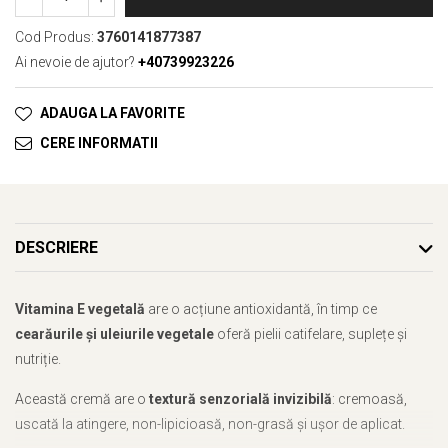
Cod Produs:
3760141877387
Ai nevoie de ajutor?
+40739923226
ADAUGA LA FAVORITE
CERE INFORMATII
DESCRIERE
Vitamina E vegetală
are o acțiune antioxidantă, în timp ce
cearăurile și uleiurile vegetale
oferă pielii catifelare, suplețe și
nutriție.
Această cremă are o
textură senzorială invizibilă
: cremoasă,
uscată la atingere, non-lipicioasă, non-grasă și ușor de aplicat.