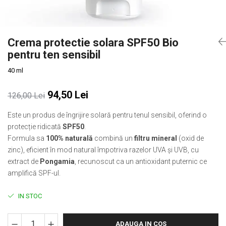
Slăbire Effislim
Produse solare
Păr și scalp
Crema protectie solara SPF50 Bio
Îngrijire picioare
pentru ten sensibil
Igienă dentară
40 ml
Secretul frumuseții
94,50 Lei
Îngrijire bebeluși și copii
126,00 Lei
Îngrijire bărbați
Este un produs de îngrijire solară pentru tenul sensibil, oferind o
protecție ridicată
SPF50
.
Formula sa
100% naturală
combină un
filtru mineral
(oxid de
zinc), eficient în mod natural împotriva razelor UVA și UVB, cu
extract de
Pongamia
, recunoscut ca un antioxidant puternic ce
amplifică SPF-ul.
IN STOC
ADAUGA IN COS