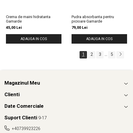
Crema de maini hidratanta
Pudra absorbanta pentru
Gamarde
picioare Gamarde
45,00 Lei
79,00 Lei
ADAUGA IN COS
ADAUGA IN COS
1
2
3
5
...
Magazinul Meu
Clienti
Date Comerciale
Suport Clienti
9-17
+40739923226