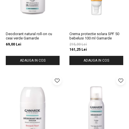
Slăbire Effislim
Produse solare
Păr și scalp
Îngrijire picioare
Deodorant natural roll-on cu
Crema protectie solara SPF 50
Igienă dentară
ceai verde Gamarde
bebelusi 100 ml Gamarde
69,00 Lei
215,00 Lei
Secretul frumuseții
161,25 Lei
Îngrijire bebeluși și copii
ADAUGA IN COS
ADAUGA IN COS
Îngrijire bărbați