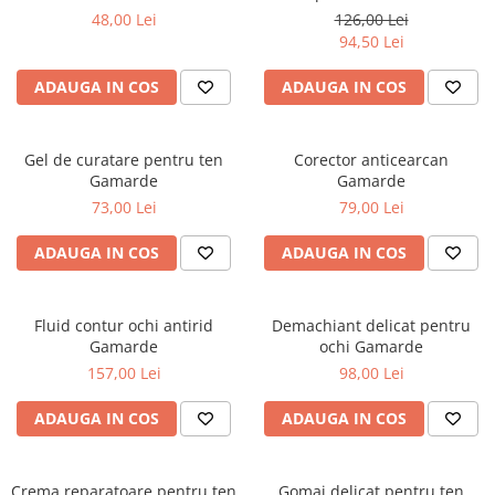
Slăbire Effislim
48,00 Lei
126,00 Lei
Produse solare
94,50 Lei
Păr și scalp
ADAUGA IN COS
ADAUGA IN COS
Îngrijire picioare
Igienă dentară
Gel de curatare pentru ten
Corector anticearcan
Secretul frumuseții
Gamarde
Gamarde
Îngrijire bebeluși și copii
73,00 Lei
79,00 Lei
Îngrijire bărbați
ADAUGA IN COS
ADAUGA IN COS
Fluid contur ochi antirid
Demachiant delicat pentru
Gamarde
ochi Gamarde
157,00 Lei
98,00 Lei
ADAUGA IN COS
ADAUGA IN COS
Crema reparatoare pentru ten
Gomaj delicat pentru ten