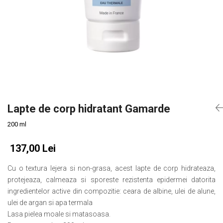
Slăbire Effislim
Produse solare
Păr și scalp
Îngrijire picioare
Igienă dentară
Secretul frumuseții
Îngrijire bebeluși și copii
Lapte de corp hidratant Gamarde
Îngrijire bărbați
200 ml
137,00 Lei
Cu o textura lejera si non-grasa, acest lapte de corp hidrateaza,
protejeaza, calmeaza si sporeste rezistenta epidermei datorita
ingredientelor active din compozitie: ceara de albine, ulei de alune,
ulei de argan si apa termala
Lasa pielea moale si matasoasa.