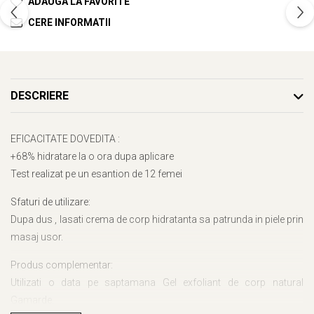
ADAUGA LA FAVORITE
CERE INFORMATII
DESCRIERE
EFICACITATE DOVEDITA :
+68% hidratare la o ora dupa aplicare
Test realizat pe un esantion de 12 femei
Sfaturi de utilizare:
Dupa dus , lasati crema de corp hidratanta sa patrunda in piele prin
masaj usor.
Produs complementar:
Utilizati o data pe saptamana Gel exfoliant de corp natural
Gamarde.