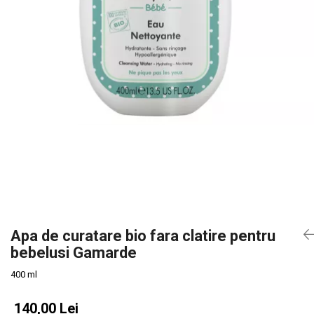
Slăbire Effislim
Produse solare
Păr și scalp
Îngrijire picioare
Igienă dentară
Secretul frumuseții
Îngrijire bebeluși și copii
Îngrijire bărbați
Apa de curatare bio fara clatire pentru
bebelusi Gamarde
400 ml
140,00 Lei