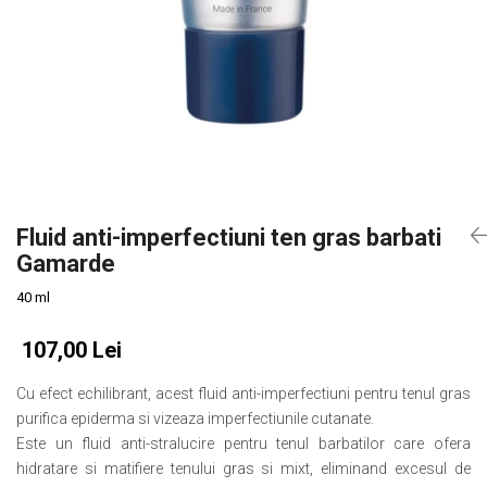
Slăbire Effislim
Produse solare
Păr și scalp
Îngrijire picioare
Igienă dentară
Secretul frumuseții
Îngrijire bebeluși și copii
Fluid anti-imperfectiuni ten gras barbati
Îngrijire bărbați
Gamarde
40 ml
107,00 Lei
Cu efect echilibrant, acest fluid anti-imperfectiuni pentru tenul gras
purifica epiderma si vizeaza imperfectiunile cutanate.
Este un fluid anti-stralucire pentru tenul barbatilor care ofera
hidratare si matifiere tenului gras si mixt, eliminand excesul de