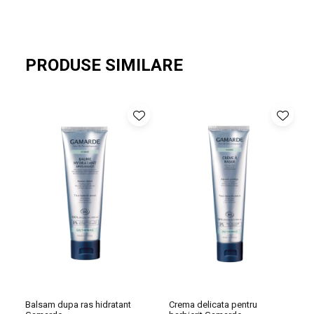
22, ulei din samburi de argania spinosa (argan)*, ulei din seminte
de corylus avellana (alune)*, ulei de cymbopogon martini
(palmarosa)*, ulei din frunze de melaleuca alternifolia (arbore de
ceai)*, parfum (parfum), extract din radacina de panax ginseng
PRODUSE SIMILARE
(ginseng)*, ulei din planta de lavandula latifolia (lavanda)*, ulei din
flori / frunze de thymus vulgaris (cimbru)*, ulei de lavandula
angustifolia (lavanda)*, ulei din coaja de citrus medica limonum
(lamaie)*, ulei din frunze de rosmarinus officinalis (rozmarin)*, ulei
din muguri de eugenia caryophyllus (cuisoare)*, ulei de cupressus
sempervirens (chiparos)*, ulei din floare de origanum majorana
(magheran dulce)*, ulei din frunze / crengute de citrus aurantium
amara (portocala)*, ulei din coaja de cinnamomum zeylanicum
(scortisoara)*, ulei din rasina de boswellia carterii, glucozida
alchilica C12-20, guma sclerotium, guma xantan, acid citric,
cinnamal, citral, citronelol, eugenol, farnesol, geraniol, limonen,
linalol.
* ingredient de origine biologica
Balsam dupa ras hidratant
Crema delicata pentru