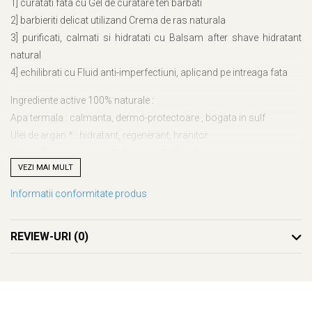
1] curatati fata cu Gel de curatare ten barbati
2] barbieriti delicat utilizand Crema de ras naturala
3] purificati, calmati si hidratati cu Balsam after shave hidratant
natural
4] echilibrati cu Fluid anti-imperfectiuni, aplicand pe intreaga fata
Ingrediente active 100% naturale :
Apa termala : calmanta, dermo-protectoare , bogata in sulf
Ulei de argan * : hidratant, regenerant, hranitor
Ulei de floarea-soarelui *, de alune * : efect hranitor.
VEZI MAI MULT
Extract de Ginseng * : excelent stimulant, efect de revitalizare.
Uleiuri esentiale de cimbru *, lamaie *, rozmarin *, scortisoara *,
Informatii conformitate produs
cuisoare * : efect purificator.
Uleiuri esentiale de Lavanda *, de cuisoare * : efect purificator.
REVIEW-URI
(0)
Ulei esential de arbore de ceai *: efect purificator.
Uleiuri esentiale de chiparos * si maghiran *: efect purificator.
Ingrediente : gamarde aqua (apa termala gamarde), alcool*, ulei
din seminte de helianthus annuus (floarea-soarelui)*, alcooli c14-